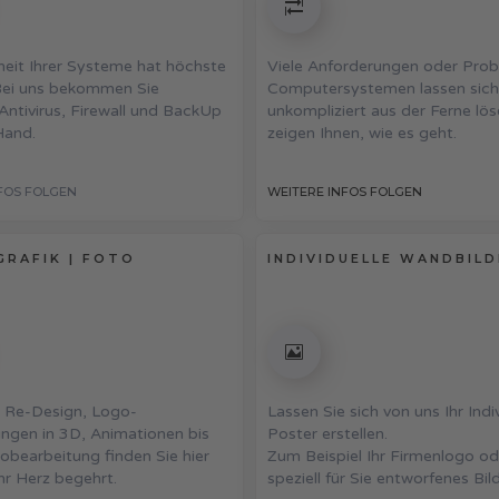
heit Ihrer Systeme hat höchste
Viele Anforderungen oder Pro
 Bei uns bekommen Sie
Computersystemen lassen sich
ntivirus, Firewall und BackUp
unkompliziert aus der Ferne lös
Hand.
zeigen Ihnen, wie es geht.
FOS FOLGEN
WEITERE INFOS FOLGEN
GRAFIK | FOTO
INDIVIDUELLE WANDBIL
Re-Design, Logo-
Lassen Sie sich von uns Ihr Indi
gen in 3D, Animationen bis
Poster erstellen.
tobearbeitung finden Sie hier
Zum Beispiel Ihr Firmenlogo od
Ihr Herz begehrt.
speziell für Sie entworfenes Bild