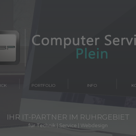
HOME
ÜBERBLICK
PORTFOLIO
ICK
PORTFOLIO
INFO
K
IHR IT-PARTNER IM RUHRGEBIET
für Technik | Service | Webdesign